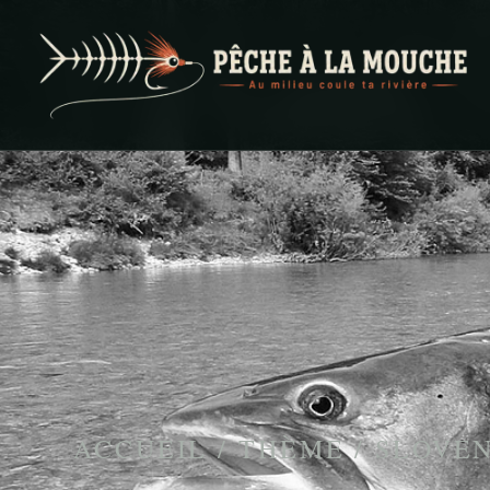
PECHE A LA MOUCHE
… et au milieu coule ta rivière …
ACCUEIL
/
THÈME
/
SLOVEN