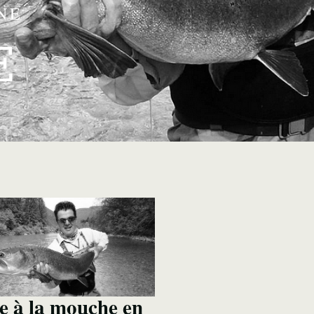
NE
E
e à la mouche en