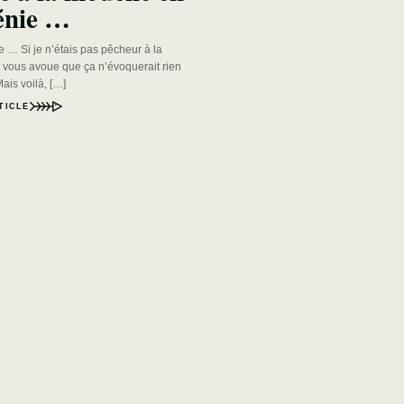
énie …
 … Si je n’étais pas pêcheur à la
 vous avoue que ça n’évoquerait rien
ais voilà, […]
TICLE