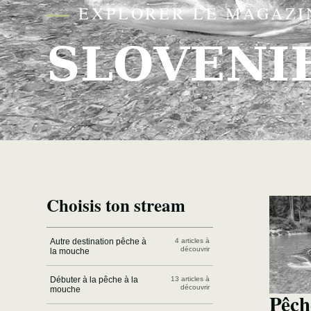
EXPLORER LE MAGAZI
SLOVENI
Choisis ton stream
Autre destination pêche à
4 articles à
découvrir
la mouche
Débuter à la pêche à la
13 articles à
découvrir
mouche
Pêch