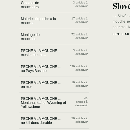
Slov
Gueules de
3 articles à
découvrir
moucheurs
La Slovénie
Materiel de peche a la
17 articles à
mouche, je
découvrir
mouche
pour moi. M
LIRE L’AR
Montage de
72 articles à
découvrir
mouches
PECHE A LA MOUCHE ...
3 articles à
découvrir
mes humeurs ...
PECHE A LA MOUCHE ...
539 articles à
découvrir
au Pays Basque ...
PECHE A LA MOUCHE ...
19 articles à
découvrir
en mer ...
PECHE A LA MOUCHE ...
40
articles à
Montana, Idaho, Wyoming et
découvrir
Yellowstone
PECHE A LA MOUCHE ...
59 articles à
découvrir
no kill donc durable ...