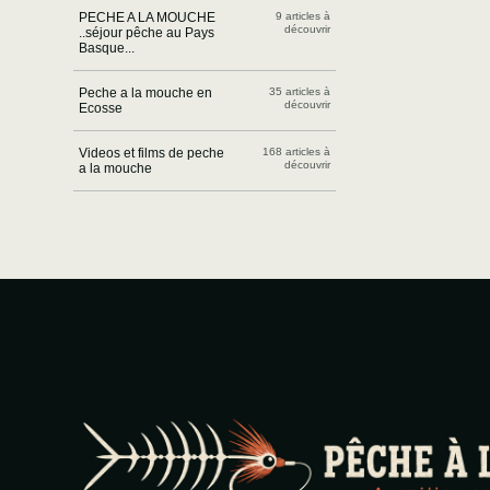
PECHE A LA MOUCHE
9 articles à
découvrir
..séjour pêche au Pays
Basque...
Peche a la mouche en
35 articles à
découvrir
Ecosse
Videos et films de peche
168 articles à
découvrir
a la mouche