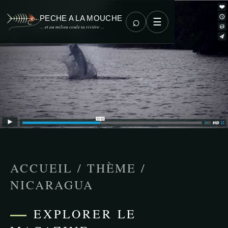
PECHE A LA MOUCHE
⌕
☰
… et au milieu coule ta rivière …
ACCUEIL
/
THÈME
/
NICARAGUA
EXPLORER LE