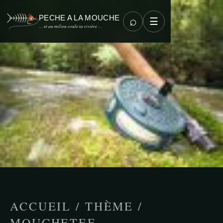
PECHE A LA MOUCHE
⌕
☰
… et au milieu coule ta rivière …
ACCUEIL
/
THÈME
/
MOUCHETEE