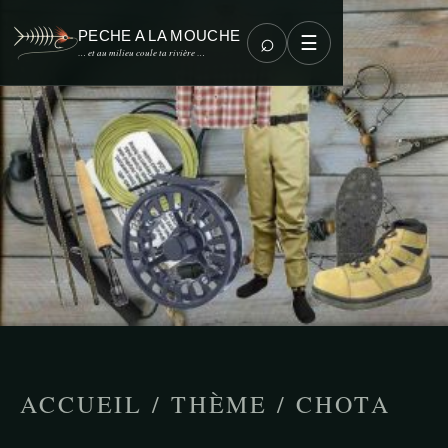
PECHE A LA MOUCHE
⌕
☰
… et au milieu coule ta rivière …
ACCUEIL
/
THÈME
/
CHOTA