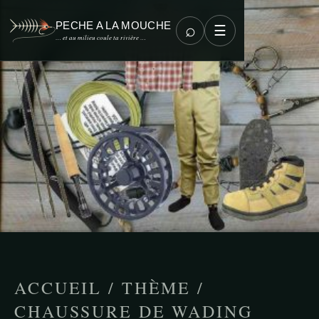
PECHE A LA MOUCHE
⌕
☰
… et au milieu coule ta rivière …
ACCUEIL
/
THÈME
/
CHAUSSURE DE WADING