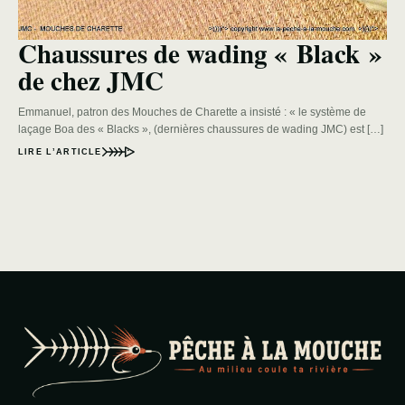
Chaussures de wading « Black »
de chez JMC
Emmanuel, patron des Mouches de Charette a insisté : « le système de
laçage Boa des « Blacks », (dernières chaussures de wading JMC) est […]
LIRE L’ARTICLE