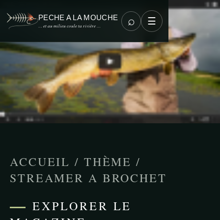
PECHE A LA MOUCHE
⌕
☰
… et au milieu coule ta rivière …
ACCUEIL
/
THÈME
/
STREAMER A BROCHET
EXPLORER LE