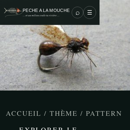
PECHE A LA MOUCHE
⌕
☰
… et au milieu coule ta rivière …
ACCUEIL
/
THÈME
/
PATTERN
EXPLORER LE