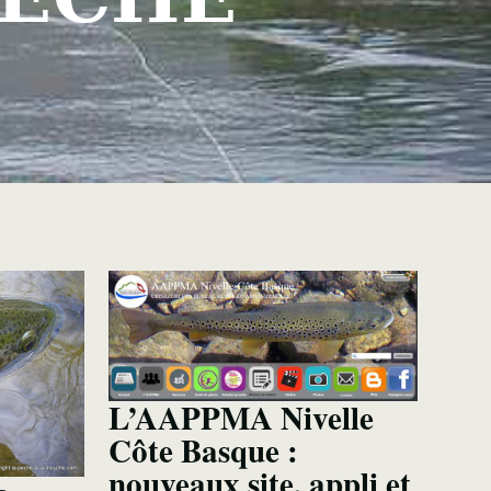
L’AAPPMA Nivelle
Côte Basque :
nouveaux site, appli et