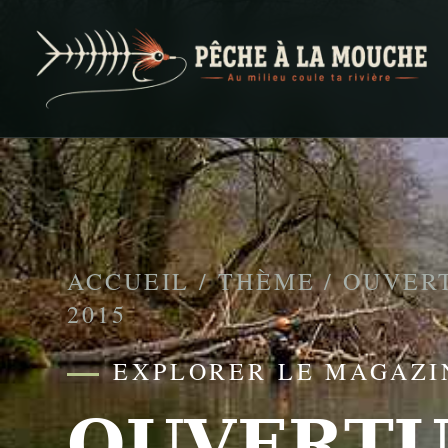
PECHE A LA MOUCHE
… et au milieu coule ta rivière …
ACCUEIL
/
THÈME
/
OUVERT
2015
EXPLORER LE MAGAZI
OUVERTU