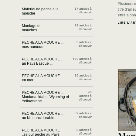
Plusieurs 
Materiel de peche a la
17 articles à
titre d’ail
découvrir
mouche
effet jalon
LIRE L’AR
Montage de
72 articles à
découvrir
mouches
PECHE A LA MOUCHE ...
3 articles à
découvrir
mes humeurs ...
PECHE A LA MOUCHE ...
539 articles à
découvrir
au Pays Basque ...
PECHE A LA MOUCHE ...
19 articles à
découvrir
en mer ...
PECHE A LA MOUCHE ...
40
articles à
Montana, Idaho, Wyoming et
découvrir
Yellowstone
PECHE A LA MOUCHE ...
59 articles à
découvrir
no kill donc durable ...
PECHE A LA MOUCHE
9 articles à
Mon 
découvrir
..séjour pêche au Pays