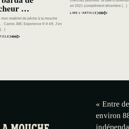
cherchez peut-être la date d’ouvertu
cheur …
en 2021 (complément décembre […]
LIRE L’ARTICLE
 mon matériel de pêche à la mouche
… Canne JMC Experience 9′ # 4/5. J’en
 […]
TICLE
« Entre de
environ 88
indépendan