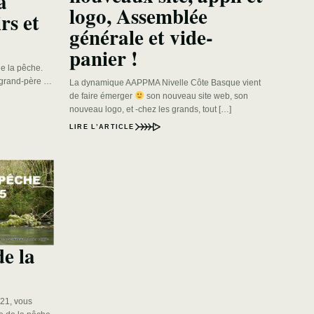
a
logo, Assemblée
rs et
générale et vide-
panier !
de la pêche.
n grand-père …
La dynamique AAPPMA Nivelle Côte Basque vient
de faire émerger
son nouveau site web, son
nouveau logo, et -chez les grands, tout […]
LIRE L’ARTICLE
e la
021, vous