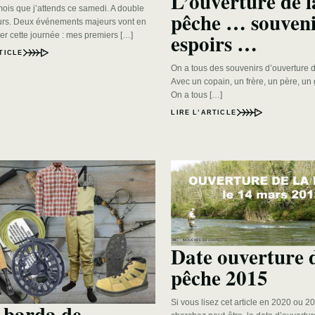
L’ouverture de l
mois que j’attends ce samedi. A double
pêche … souveni
leurs. Deux événements majeurs vont en
espoirs …
ner cette journée : mes premiers […]
TICLE
On a tous des souvenirs d’ouverture 
Avec un copain, un frère, un père, u
On a tous […]
LIRE L’ARTICLE
Date ouverture d
pêche 2015
Si vous lisez cet article en 2020 ou 2
barda de