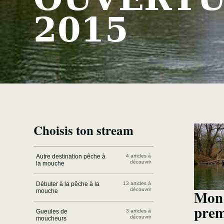
2015
Choisis ton stream
Autre destination pêche à
4 articles à
découvrir
la mouche
Débuter à la pêche à la
13 articles à
découvrir
Mon 
mouche
prem
Gueules de
3 articles à
découvrir
moucheurs