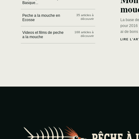
Basque...
mou
Peche a la mouche en
35 articles à
découvrir
Ecosse
La base de
pour 2016 
ai de bons
Videos et films de peche
168 articles à
découvrir
a la mouche
LIRE L’AR