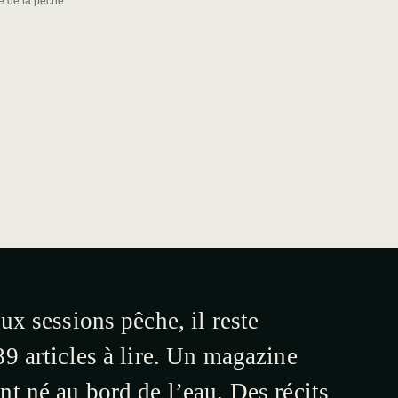
re de la pêche
ux sessions pêche, il reste
9 articles à lire. Un magazine
t né au bord de l’eau. Des récits