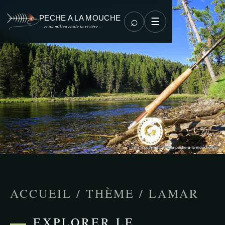
PECHE A LA MOUCHE
⌕
☰
… et au milieu coule ta rivière …
ACCUEIL
/
THÈME
/
LAMAR
EXPLORER LE