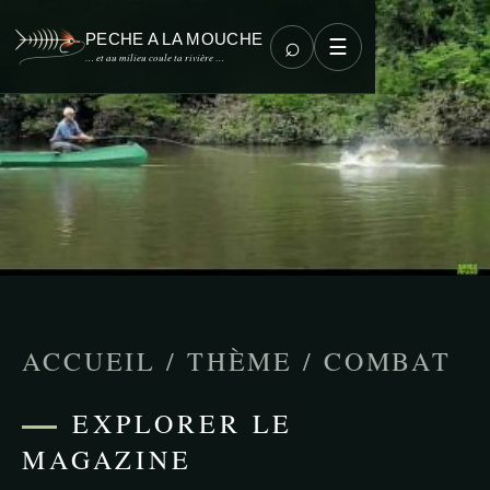
PECHE A LA MOUCHE
⌕
☰
… et au milieu coule ta rivière …
ACCUEIL
/
THÈME
/
COMBAT
EXPLORER LE
MAGAZINE