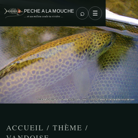
PECHE A LA MOUCHE
⌕
☰
… et au milieu coule ta rivière …
ACCUEIL
/
THÈME
/
VANDOISE