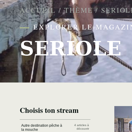
ACCUEIL
/
THÈME
/
SERIOL
EXPLORER LE MAGAZI
SERIOLE
Choisis ton stream
Autre destination pêche à
4 articles à
découvrir
la mouche