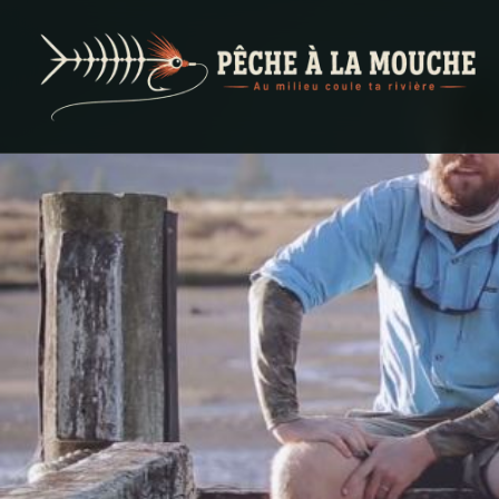
PECHE A LA MOUCHE
… et au milieu coule ta rivière …