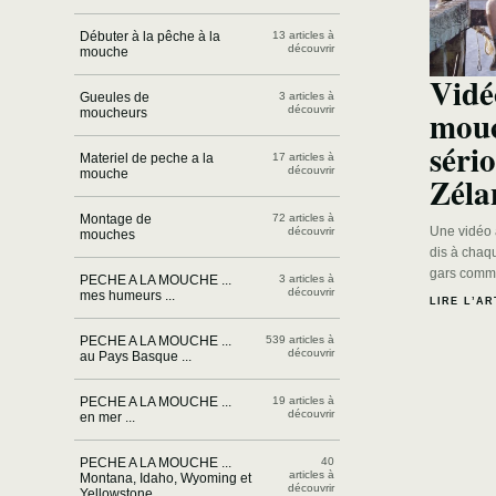
Débuter à la pêche à la
13 articles à
découvrir
mouche
Vidé
Gueules de
3 articles à
mouc
découvrir
moucheurs
séri
Materiel de peche a la
17 articles à
découvrir
mouche
Zél
Montage de
72 articles à
Une vidéo 
découvrir
mouches
dis à chaqu
gars comm
PECHE A LA MOUCHE ...
3 articles à
découvrir
mes humeurs ...
LIRE L’AR
PECHE A LA MOUCHE ...
539 articles à
découvrir
au Pays Basque ...
PECHE A LA MOUCHE ...
19 articles à
découvrir
en mer ...
PECHE A LA MOUCHE ...
40
articles à
Montana, Idaho, Wyoming et
découvrir
Yellowstone