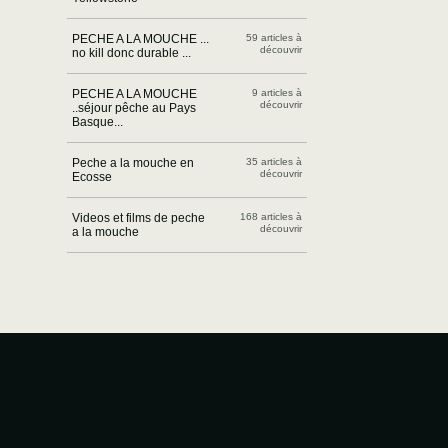
PECHE A LA MOUCHE ...
59 articles à
découvrir
no kill donc durable ...
PECHE A LA MOUCHE
9 articles à
découvrir
..séjour pêche au Pays
Basque...
Peche a la mouche en
35 articles à
découvrir
Ecosse
Videos et films de peche
168 articles à
découvrir
a la mouche