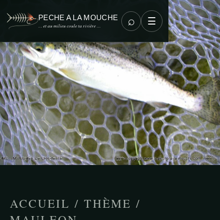
PECHE A LA MOUCHE
⌕
☰
… et au milieu coule ta rivière …
ACCUEIL
/
THÈME
/
MAULEON