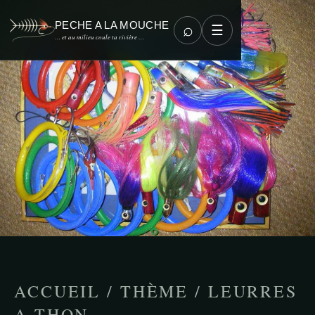
PECHE A LA MOUCHE
⌕
☰
… et au milieu coule ta rivière …
ACCUEIL
/
THÈME
/
LEURRES
A THON