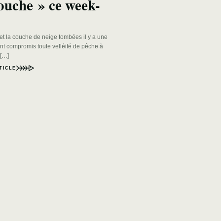
ouche » ce week-
et la couche de neige tombées il y a une
t compromis toute velléité de pêche à
[…]
TICLE