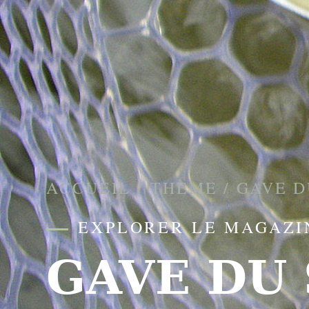
ACCUEIL
/
THÈME
/
GAVE D
EXPLORER LE MAGAZI
GAVE DU