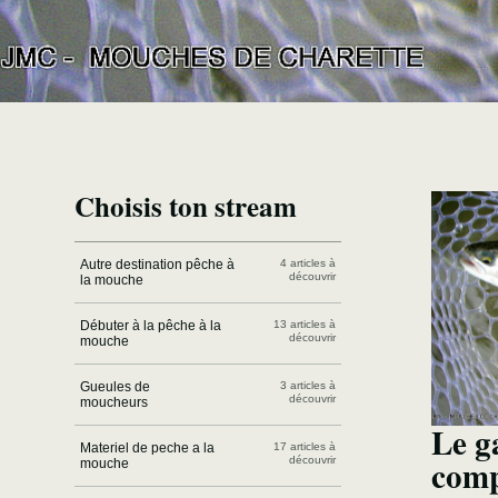
Choisis ton stream
Autre destination pêche à
4 articles à
découvrir
la mouche
Débuter à la pêche à la
13 articles à
découvrir
mouche
Gueules de
3 articles à
découvrir
moucheurs
Le g
Materiel de peche a la
17 articles à
comp
découvrir
mouche