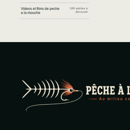
Videos et films de peche
168 articles à
découvrir
a la mouche