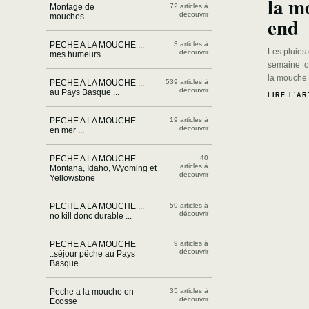
la m
Montage de
72 articles à
découvrir
mouches
end
PECHE A LA MOUCHE ...
3 articles à
Les pluies 
découvrir
mes humeurs ...
semaine on
la mouche 
PECHE A LA MOUCHE ...
539 articles à
découvrir
au Pays Basque ...
LIRE L’AR
PECHE A LA MOUCHE ...
19 articles à
découvrir
en mer ...
PECHE A LA MOUCHE ...
40
articles à
Montana, Idaho, Wyoming et
découvrir
Yellowstone
PECHE A LA MOUCHE ...
59 articles à
découvrir
no kill donc durable ...
PECHE A LA MOUCHE
9 articles à
découvrir
..séjour pêche au Pays
Basque...
Peche a la mouche en
35 articles à
découvrir
Ecosse