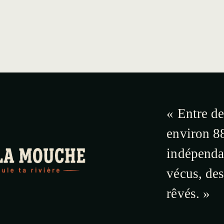
« Entre de
environ 88
indépendan
vécus, de
rêvés. »