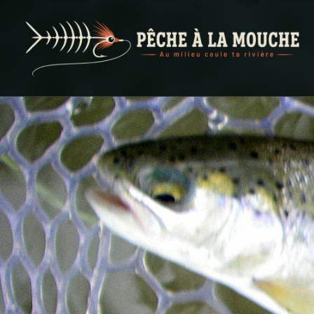
PECHE A LA MOUCHE
… et au milieu coule ta rivière …