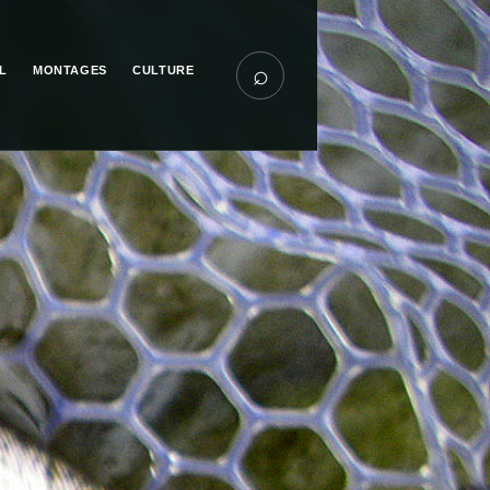
⌕
L
MONTAGES
CULTURE