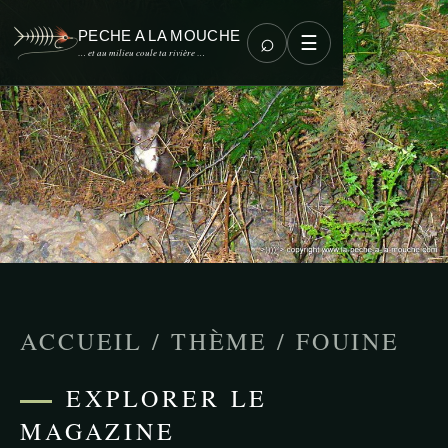
PECHE A LA MOUCHE
⌕
☰
… et au milieu coule ta rivière …
ACCUEIL
/
THÈME
/
FOUINE
EXPLORER LE
MAGAZINE