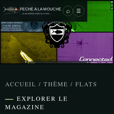
PECHE A LA MOUCHE
⌕
☰
… et au milieu coule ta rivière …
ACCUEIL
/
THÈME
/
FLATS
EXPLORER LE
MAGAZINE