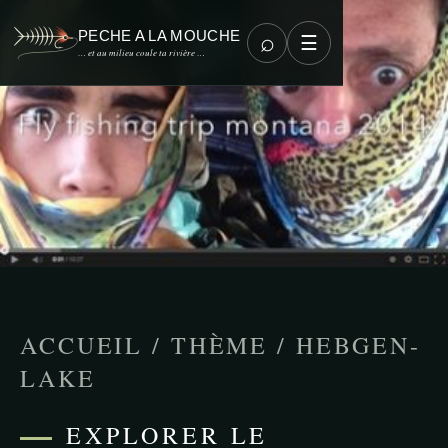
PECHE A LA MOUCHE
⌕
☰
… et au milieu coule ta rivière …
ACCUEIL
/
THÈME
/
HEBGEN-
LAKE
EXPLORER LE