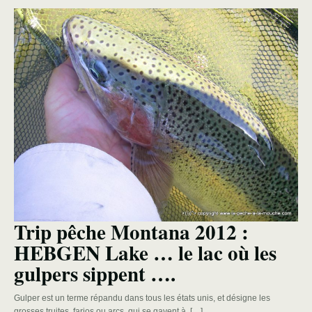
Trip pêche Montana 2012 :
HEBGEN Lake … le lac où les
gulpers sippent ….
Gulper est un terme répandu dans tous les états unis, et désigne les
grosses truites, farios ou arcs, qui se gavent à […]